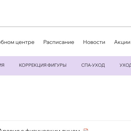
ебном центре
Расписание
Новости
Акции
ИЯ
КОРРЕКЦИЯ ФИГУРЫ
СПА-УХОД
УХО
Аравия с физическим лицом