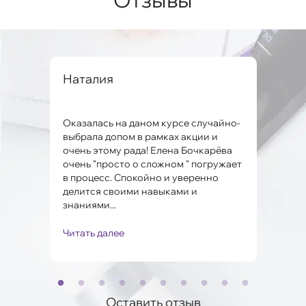
вна
Наталия
Але
Оказалась на даном курсе случайно-
Заме
ко и
выбрала допом в рамках акции и
мног
очень этому рада! Елена Бочкарёва
проб
очень "просто о сложном " погружает
Поня
в процесс. Спокойно и уверенно
Мари
.
делится своими навыками и
полу
знаниями...
Читать далее
Чита
Оставить отзыв