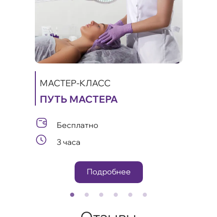
МАСТЕР-КЛАСС
ПУТЬ МАСТЕРА
МАС
ИКИ
КА
Бесплатно
А
ЛИФ
3 часа
ОМ
Подробнее
Отзывы