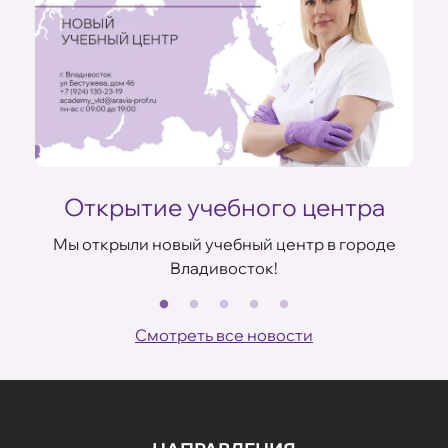
Открытие учебного центра
Мы открыли новый учебный центр в городе
Владивосток!
В
ов
Смотреть все новости