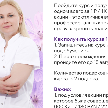
Пройдите курс и полу
одном всего за 1 ₽ / 1 K
акции – это отличная 
профессиональных тех
сразу закрепить знани
Как получить курс за 1 
1. Запишитесь на курс
под обучение».
2. После прохождения 
пройдите его до 15 авгу
Количество подарков н
курса → 2 подарка.
Важно:
1. под условия акции п
которое была совершен
000 KZT / 180 BYN / 22