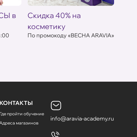
СЫ в
Скидка 40% на
Акци
косметику
ARAV
4:00
По промокоду «ВЕСНА ARAVIA»
- 20%
заказ
КОНТАКТЫ
Где пройти обучение
info@aravia-academy.ru
Адреса магазинов