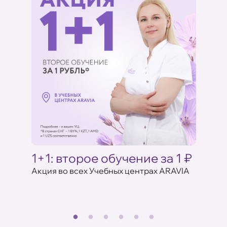
AVIA
1+1: второе обучение за 1 ₽
Акци
ARAV
ентрах
Акция во всех Учебных центрах ARAVIA
17 июля 